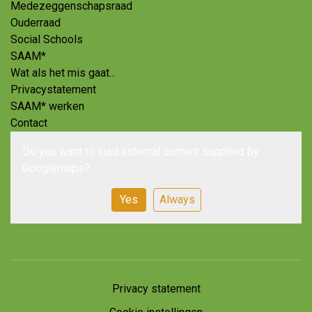
Medezeggenschapsraad
Ouderraad
Social Schools
SAAM*
Wat als het mis gaat...
Privacystatement
SAAM* werken
Contact
Do you want to load external content supplied by
Googlemaps
?
Yes
Always
Privacy statement