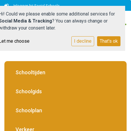
Inloggen bij Social Schools
Hi! Could we please enable some additional services for
Social Media & Tracking
? You can always change or
withdraw your consent later.
Let me choose
I decline
That's ok
Home
OBS Camelot
Praktisch
Schooltijden
Ouders
Schoolgids
SAAM*
Schoolplan
Contact
Verkeer