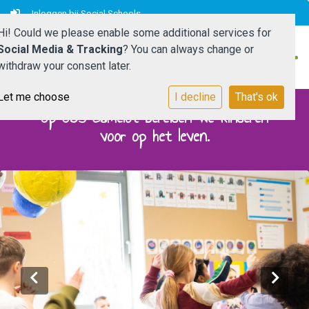
Inloggen bij Social Schools
Hi! Could we please enable some additional services for
Social Media & Tracking
? You can always change or
withdraw your consent later.
Let me choose
I decline
That's ok
Home
Op OBS Camelot bereiden we kinderen
voor op het leven.
OBS Camelot
Praktisch
Ouders
SAAM*
Contact