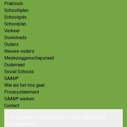
Praktisch
Schooltijden
Schoolgids
Schoolplan
Verkeer
Downloads
Ouders
Nieuwe ouders
Medezeggenschapsraad
Ouderraad
Social Schools
SAAM*
Wat als het mis gaat...
Privacystatement
SAAM* werken
Contact
Do you want to load external content supplied by
Googlemaps
?