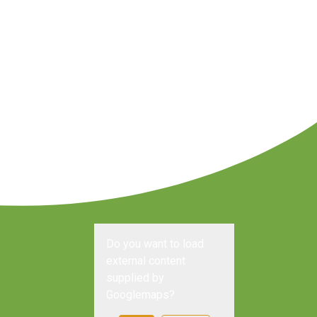
Do you want to load
external content
supplied by
Googlemaps
?