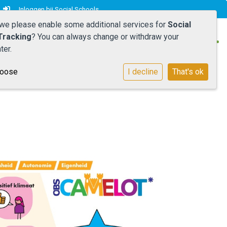
Inloggen bij Social Schools
 we please enable some additional services for
Social
Tracking
? You can always change or withdraw your
ter.
hoose
I decline
That's ok