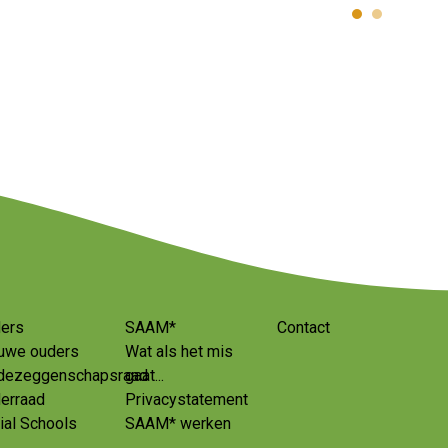
ers
SAAM*
Contact
uwe ouders
Wat als het mis
ezeggenschapsraad
gaat...
erraad
Privacystatement
ial Schools
SAAM* werken