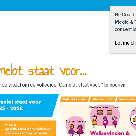
Hi! Could
Media & 
consent la
Let me c
melot staat voor...
p de visual om de volledige "Camelot staat voor..." te openen.