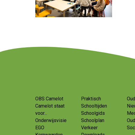
OBS Camelot
Praktisch
Oud
Camelot staat
Schooltijden
Nie
voor...
Schoolgids
Med
Onderwijsvisie
Schoolplan
Oud
EGO
Verkeer
Soc
Kernwaarden
Downloads