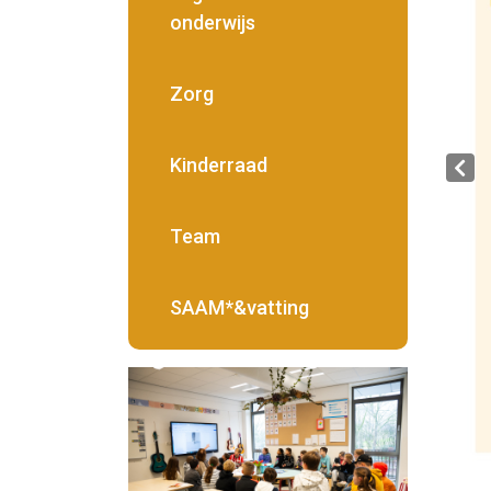
onderwijs
Zorg
Kinderraad
Team
SAAM*&vatting