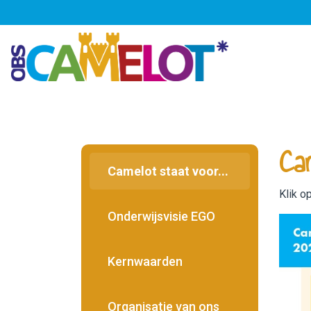
Home
OBS Camelot
Ca
Praktisch
Camelot staat voor...
Klik o
Ouders
Onderwijsvisie EGO
SAAM*
Kernwaarden
Contact
Organisatie van ons